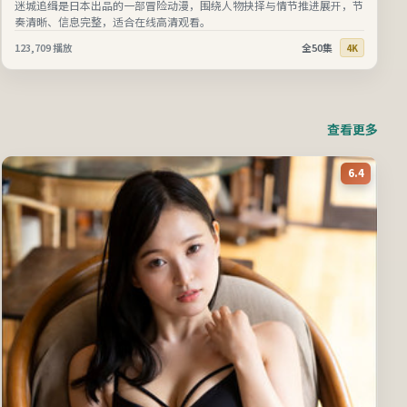
迷城追缉是日本出品的一部冒险动漫，围绕人物抉择与情节推进展开，节
奏清晰、信息完整，适合在线高清观看。
123,709
播放
全50集
4K
查看更多
6.4