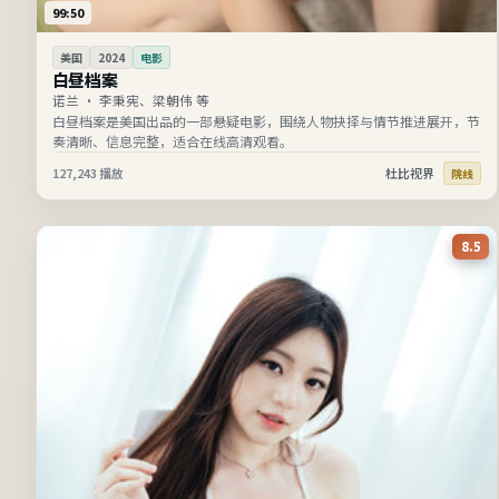
99:50
美国
2024
电影
白昼档案
诺兰
·
李秉宪、梁朝伟 等
白昼档案是美国出品的一部悬疑电影，围绕人物抉择与情节推进展开，节
奏清晰、信息完整，适合在线高清观看。
127,243
播放
杜比视界
院线
8.5