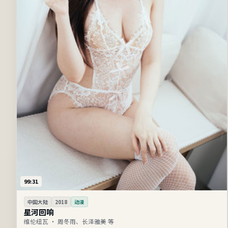
99:31
中国大陆
2018
动漫
星河回响
维伦纽瓦
·
周冬雨、长泽雅美 等