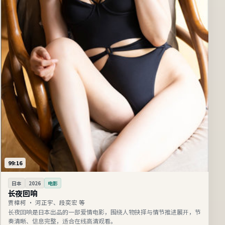
99:16
日本
2026
电影
长夜回响
贾樟柯
·
河正宇、段奕宏 等
长夜回响是日本出品的一部爱情电影，围绕人物抉择与情节推进展开，节
奏清晰、信息完整，适合在线高清观看。