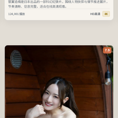
银翼追缉是日本出品的一部科幻纪录片，围绕人物抉择与情节推进展开，
节奏清晰、信息完整，适合在线高清观看。
124,001
播放
HD高清
4K
7.9