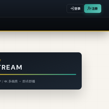
登录
注册
W
TREAM
0P / 4K 多画质 · 即点即播