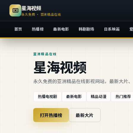
星海视频
永久免费 · 亚洲精品在线
首页
热播榜
最新电影
韩剧剧场
日系映画
星海视频
亚洲精品在线
星海视频
永久免费的亚洲精品在线影视网站，最新大片、
热播电视剧
最新电影
精品动漫
热门推荐
打开热播榜
最新大片