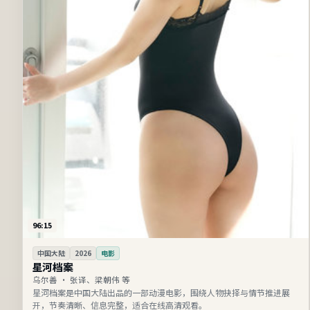
96:15
中国大陆
2026
电影
星河档案
乌尔善
·
张译、梁朝伟 等
星河档案是中国大陆出品的一部动漫电影，围绕人物抉择与情节推进展
开，节奏清晰、信息完整，适合在线高清观看。